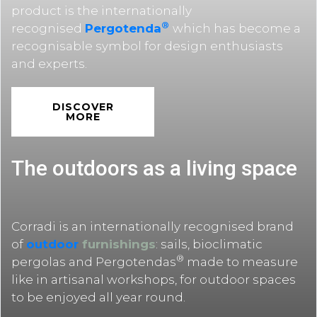
product is the internationally
®
recognised
Pergotenda
which has become a
recognisable symbol for design enthusiasts
and experts.
DISCOVER
MORE
The outdoors as a living space
Corradi is an internationally recognised brand
of
outdoor
furnishings
: sails, bioclimatic
®
pergolas and Pergotendas
made to measure
like in artisanal workshops, for outdoor spaces
to be enjoyed all year round.