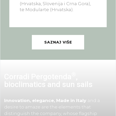
(Hrvatska, Slovenija i Crna Gora),
te Modularte (Hrvatska).
SAZNAJ VIŠE
®
Corradi Pergotenda
,
bioclimatics and sun sails
Innovation, elegance, Made in Italy
and a
desire to amaze are the elements that
distinguish the company, whose flagship